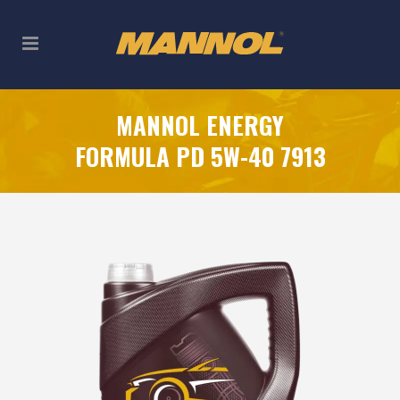
MANNOL ENERGY
FORMULA PD 5W-40 7913