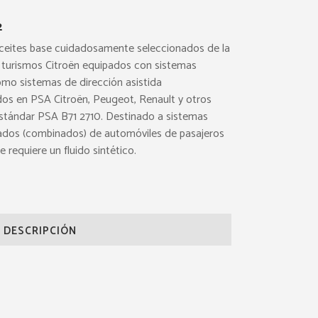
2
 aceites base cuidadosamente seleccionados de la
a turismos Citroën equipados con sistemas
omo sistemas de dirección asistida
ados en PSA Citroën, Peugeot, Renault y otros
estándar PSA B71 2710. Destinado a sistemas
izados (combinados) de automóviles de pasajeros
 requiere un fluido sintético.
DESCRIPCIÓN