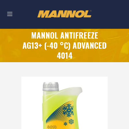
MANNOL ANTIFREEZE
AG13+ (-40 °C) ADVANCED
4014